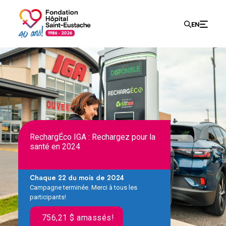
Recherch
EN
Search
for:
RechargÉco IGA : Rechargez pour la
santé en 2024
Chaque 22 du mois de 2024
Campagne terminée. Merci à tous les
participants!
756,21 $ amassés!