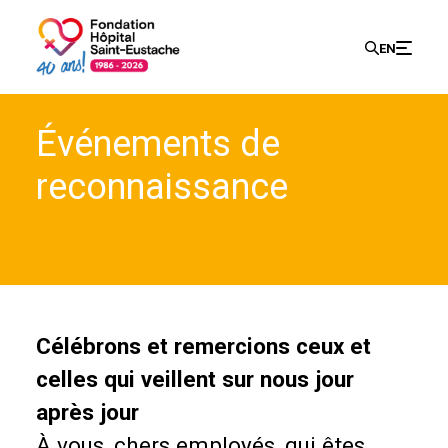
Recherch
EN
Search
Événements de
for:
reconnaissance
Célébrons et remercions ceux et
celles qui veillent sur nous jour
après jour
À vous, chers employés, qui êtes