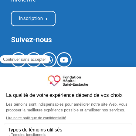
Inscription
Suivez-nous
520, boulevard Arthur-Sauvé,
local CS-012
Saint-Eustache (Québec) J7R 5B1
fondation.hse@ssss.gouv.qc.ca
450 974-8229