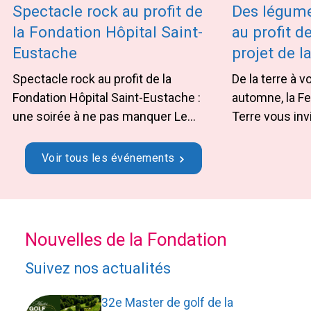
Spectacle rock au profit de
Des légume
la Fondation Hôpital Saint-
au profit de
Eustache
projet de l
Ciel et Terr
Spectacle rock au profit de la
De la terre à v
Fondation Hôpital Saint-Eustache :
automne, la Fe
une soirée à ne pas manquer Le
Terre vous inv
samedi 17 octobre, le Groupe EVER
meilleur de leu
vous invite à la Petite Église
posant un gest
Voir tous les événements
Cabaret spectacle pour un
santé de not
événement rock au profit de la
L’équipe La Fe
Fondation Hôpital Saint-Eustache!
Terre a choisi
En participant, vous profiterez d’un
l’amélioration
Nouvelles de la Fondation
spectacle énergique tout en
locaux en pro
contribuant à améliorer les …
Continued
Suivez nos actualités
Continued
32e Master de golf de la