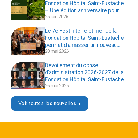
Fondation Hôpital Saint-Eustache
– Une édition anniversaire pour
25 juin 2026
célébrer 40 ans d’engagement
envers la santé d’ici
Le 7e Festin terre et mer de la
Fondation Hôpital Saint-Eustache
permet d’amasser un nouveau
28 mai 2026
record de 141 796,22 $
Dévoilement du conseil
d’administration 2026-2027 de la
Fondation Hôpital Saint-Eustache
26 mai 2026
Voir toutes les nouvelles