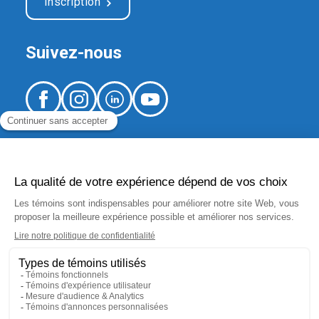
Inscription
Suivez-nous
520, boulevard Arthur-Sauvé,
local CS-012
Saint-Eustache (Québec) J7R 5B1
fondation.hse@ssss.gouv.qc.ca
450 974-8229
No organisme de bienfaisance :
10183 5445 RR0001