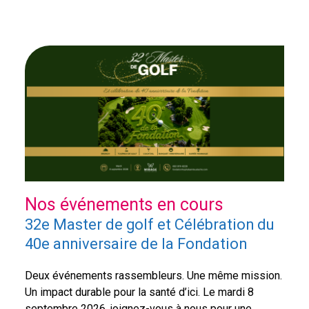
Fondation
Hôpital Saint-
Eustache
Depuis ses débuts, et grâce à la grande
générosité de ses donateurs, la
Fondation Hôpital Saint-Eustache a
Nos événements en cours
octroyé plus de 25 millions de dollars à
son unique bénéficiaire, l’Hôpital de
À propos de la fondation
32e Master de golf et Célébration du
Saint-Eustache.
40e anniversaire de la Fondation
Marie-Ève et Jérémy
Deux événements rassembleurs. Une même mission.
Un impact durable pour la santé d’ici. Le mardi 8
septembre 2026, joignez-vous à nous pour une