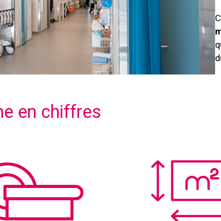
C
m
q
d
e en chiffres