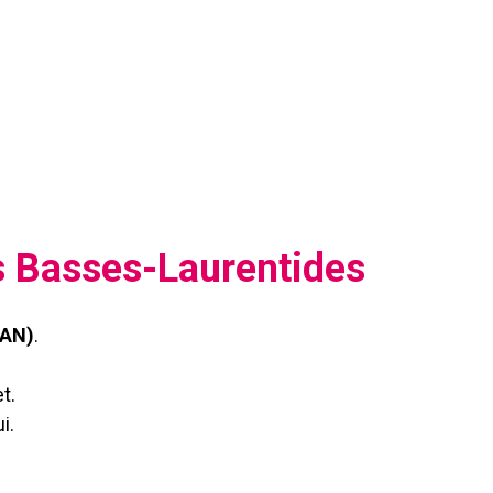
s Basses-Laurentides
CAN)
.
t.
i.