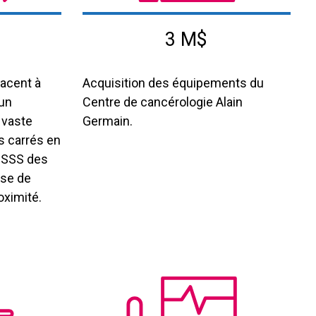
3 M$
jacent à
Acquisition des équipements du
’un
Centre de cancérologie Alain
 vaste
Germain.
ds carrés en
CISSS des
nse de
oximité.