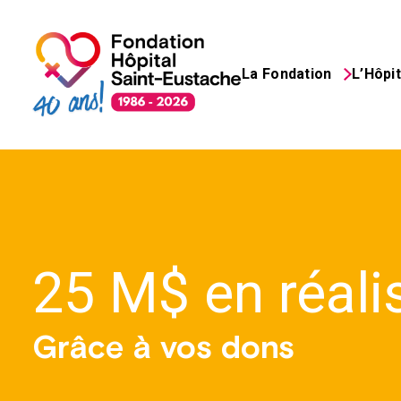
La Fondation
L’Hôpit
Search
for:
25 M$ en réali
Grâce à vos dons