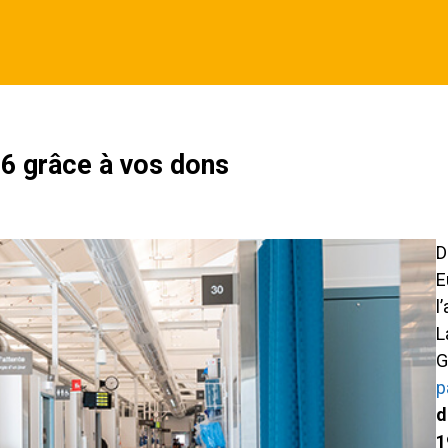
86 grâce à vos dons
D
E
l
L
G
p
d
1