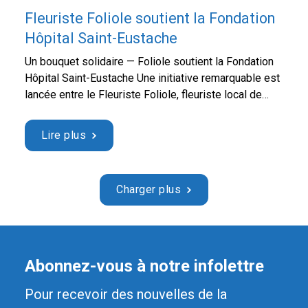
Fleuriste Foliole soutient la Fondation
Hôpital Saint-Eustache
Un bouquet solidaire — Foliole soutient la Fondation
Hôpital Saint-Eustache Une initiative remarquable est
lancée entre le Fleuriste Foliole, fleuriste local de
Rosemère et la Fondation Hôpital Saint-Eustache.Du
15 septembre 2025 au 15 septembre 2026, un
Lire plus
bouquet exclusif « 1 geste 2 actions » sera offert en
ligne.À chaque vente de ce produit, 5 $ seront
reversés …
Continued
Charger plus
Abonnez-vous à notre infolettre
Pour recevoir des nouvelles de la