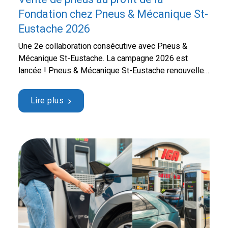
Fondation chez Pneus & Mécanique St-
Eustache 2026
Une 2e collaboration consécutive avec Pneus &
Mécanique St-Eustache. La campagne 2026 est
lancée ! Pneus & Mécanique St-Eustache renouvelle
fièrement sa collaboration avec la Fondation Hôpital
Saint-Eustache. Jusqu’au 31 décembre, transformez
Lire plus
votre achat en geste concret : nous remettons 2 $ à la
Fondation pour chaque pneu vendu. Cette initiative
permet de transformer chaque …
Continued