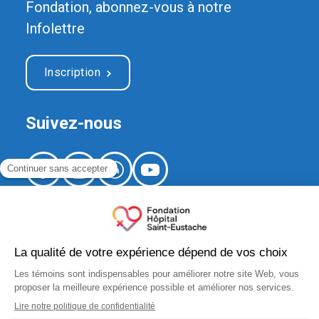
Fondation, abonnez-vous à notre
Infolettre
Inscription
Suivez-nous
520, boulevard Arthur-Sauvé,
local CS-012
Saint-Eustache (Québec) J7R 5B1
fondation.hse@ssss.gouv.qc.ca
450 974-8229