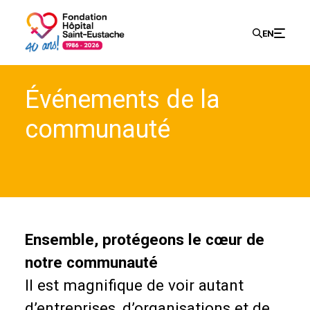
Recherch
EN
Search
Événements de la
for:
communauté
Ensemble, protégeons le cœur de
notre communauté
Il est magnifique de voir autant
d’entreprises, d’organisations et de