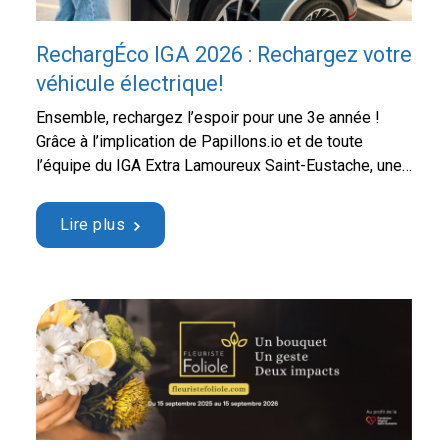
RechargÉco IGA 2026 : Rechargez votre
véhicule électrique!
Ensemble, rechargez l’espoir pour une 3e année !
Grâce à l’implication de Papillons.io et de toute
l’équipe du IGA Extra Lamoureux Saint-Eustache, une
action aussi quotidienne tels que de recharger son
véhicule électrique devient un véritable geste de
Lire plus
solidarité humaine. Bonne nouvelle ! Pour une
troisième année consécutive, la Fondation Hôpital
Saint-Eustache a le privilège …
Continued