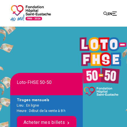
Recherch
EN
Search
for:
Loto-FHSE 50-50
Tirages mensuels
Lieu : En ligne
Heure : Début de la vente à 8 h
Acheter mes billets