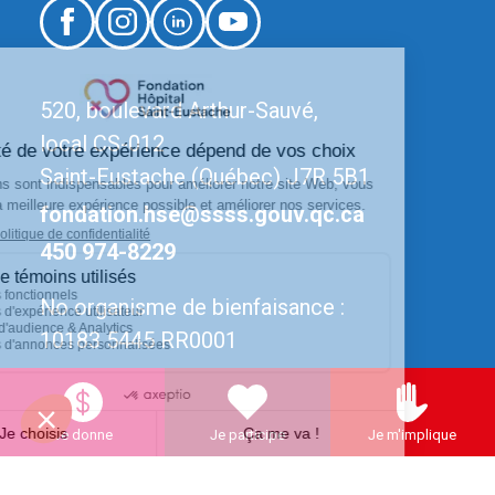
520, boulevard Arthur-Sauvé,
local CS-012
Saint-Eustache (Québec) J7R 5B1
fondation.hse@ssss.gouv.qc.ca
450 974-8229
No organisme de bienfaisance :
10183 5445 RR0001
Je donne
Je participe
Je m'implique