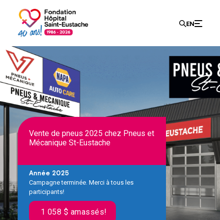
Recherch
EN
Search
for:
Vente de pneus 2025 chez Pneus et
Mécanique St-Eustache
Année 2025
Campagne terminée. Merci à tous les
participants!
1 058 $ amassés!