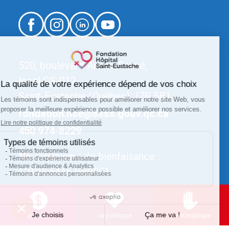
520, boulevard Arthur-Sauvé,
local CS-012
Saint-Eustache (Québec) J7R 5B1
fondation.hse@ssss.gouv.qc.ca
450 974-8229
No organisme de bienfaisance :
10183 5445 RR0001
Je donne
Je participe
Je m'implique