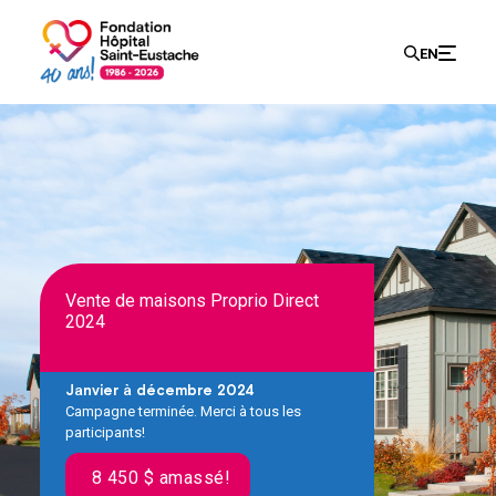
Recherch
EN
Search
for:
Vente de maisons Proprio Direct
2024
Janvier à décembre 2024
Campagne terminée. Merci à tous les
participants!
8 450 $ amassé!