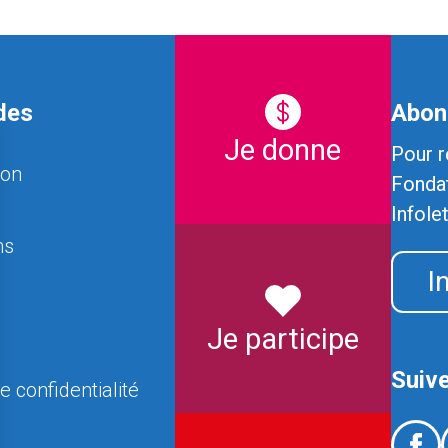
des
Abonn
Je donne
Pour r
ion
Fondat
Infole
ns
I
Je participe
Suiv
e confidentialité