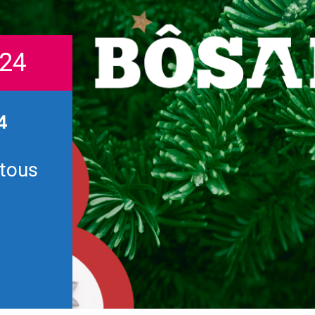
24
4
tous