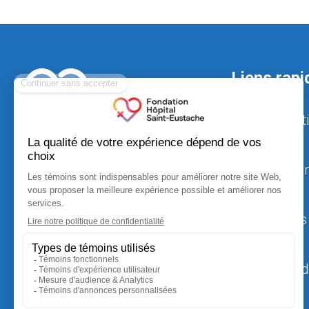
Liens rapi
La Fondat
L’Hôpital
Réalisatio
Projets
Nouvelles
520, boulevard Arthur-Sauvé,
local CS-012
FAQ
Saint-Eustache (Québec) J7R 5B1
Politique d
fondation.hse@ssss.gouv.qc.ca
450 974-8229