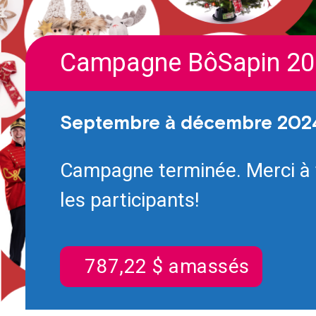
Campagne BôSapin 20
Septembre à décembre 202
Campagne terminée. Merci à 
les participants!
787,22 $ amassés