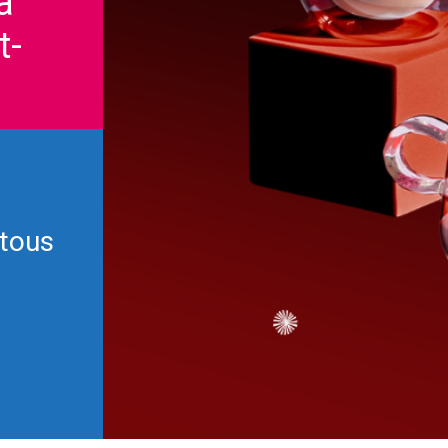
a
t-
tous