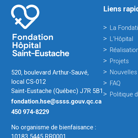
Liens rapi
La Fondat
L’Hôpital
Réalisatio
Projets
Nouvelles
520, boulevard Arthur-Sauvé,
local CS-012
FAQ
Saint-Eustache (Québec) J7R 5B1
Politique d
fondation.hse@ssss.gouv.qc.ca
450 974-8229
No organisme de bienfaisance :
10183 5445 RR0001