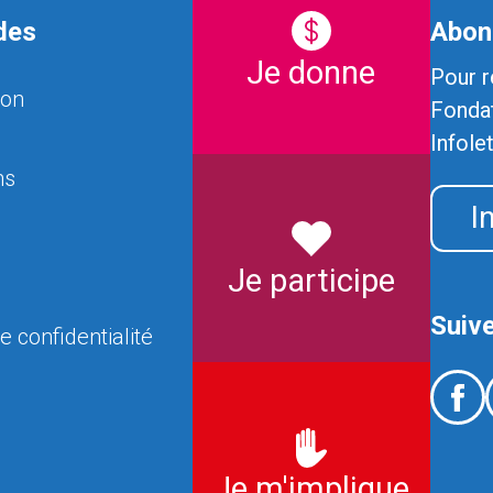
des
Abonn
Je donne
Pour r
ion
Fondat
Infole
ns
I
Je participe
Suiv
e confidentialité
Je m'implique