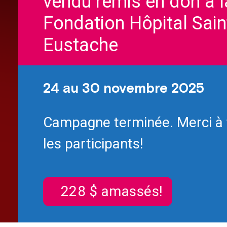
vendu remis en don à l
Fondation Hôpital Sain
Eustache
24 au 30 novembre 2025
Campagne terminée. Merci à 
les participants!
228 $ amassés!