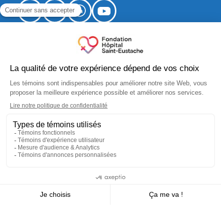
520, boulevard Arthur-Sauvé,
local CS-012
Saint-Eustache (Québec) J7R 5B1
fondation.hse@ssss.gouv.qc.ca
450 974-8229
No organisme de bienfaisance :
10183 5445 RR0001
Je donne
Je participe
Je m'implique