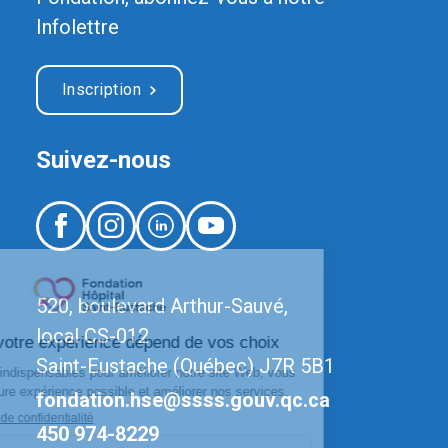
Infolettre
Inscription
Suivez-nous
520, boulevard Arthur-Sauvé,
local CS-012
Saint-Eustache (Québec) J7R 5B1
fondation.hse@ssss.gouv.qc.ca
450 974-8229