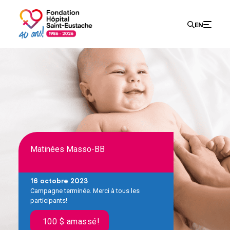
Recherch
EN
Search
for:
Matinées Masso-BB
16 octobre 2023
Campagne terminée. Merci à tous les
participants!
100 $ amassé!