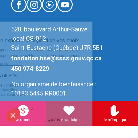
520, boulevard Arthur-Sauvé,
local CS-012
Saint-Eustache (Québec) J7R 5B1
fondation.hse@ssss.gouv.qc.ca
450 974-8229
No organisme de bienfaisance :
10183 5445 RR0001
Je donne
Je participe
Je m'implique