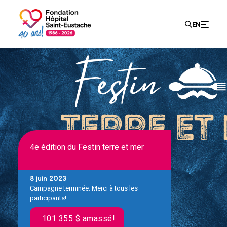
Recherch
EN
Search
for:
4e édition du Festin terre et mer
8 juin 2023
Campagne terminée. Merci à tous les
participants!
101 355 $ amassé!