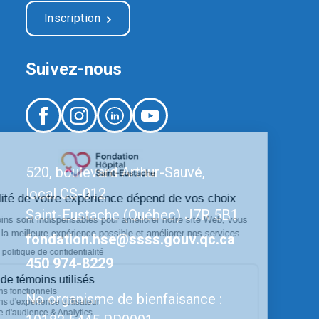
Inscription
Suivez-nous
520, boulevard Arthur-Sauvé,
local CS-012
Saint-Eustache (Québec) J7R 5B1
fondation.hse@ssss.gouv.qc.ca
450 974-8229
No organisme de bienfaisance :