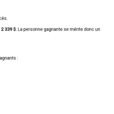
cès.
é
2 339 $
. La personne gagnante se mérite donc un
gagnants :