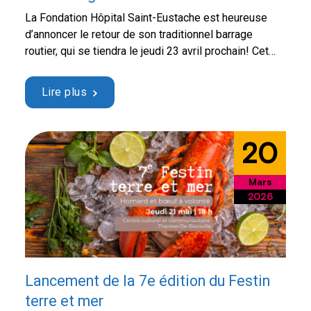
La Fondation Hôpital Saint-Eustache est heureuse
d’annoncer le retour de son traditionnel barrage
routier, qui se tiendra le jeudi 23 avril prochain! Cet
événement printanier rassemble chaque année la
communauté autour d’une cause importante : soutenir
Lire plus
l’achat d’équipements médicaux à la fine pointe de la
technologie pour l’Hôpital de Saint-Eustache et offrir
des soins de …
Continued
20
Mars
2026
Lancement de la 7e édition du Festin
terre et mer