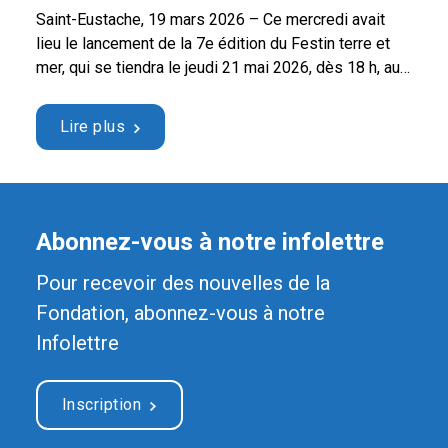
Saint-Eustache, 19 mars 2026 – Ce mercredi avait
lieu le lancement de la 7e édition du Festin terre et
mer, qui se tiendra le jeudi 21 mai 2026, dès 18 h, au
Centre culturel et communautaire Thérèse-De
Blainville, situé au 120, boul. du Séminaire à Sainte-
Lire plus
Thérèse. Cette soirée-bénéfice, au profit de la
Fondation Hôpital Saint-Eustache …
Continued
Abonnez-vous à notre infolettre
Pour recevoir des nouvelles de la
Fondation, abonnez-vous à notre
Infolettre
Inscription