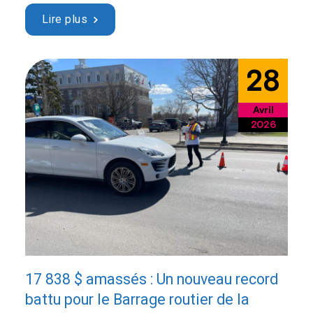
les réalisations de la dernière année, de présenter le
Lire plus
rapport annuel 2025 ainsi que les états financiers,
tout en abordant les priorités à venir pour …
Continued
28
Avril
2026
17 838 $ amassés : Un nouveau record
battu pour le Barrage routier de la