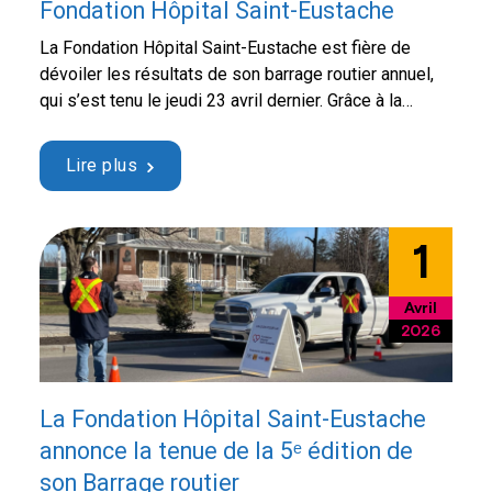
Fondation Hôpital Saint-Eustache
La Fondation Hôpital Saint-Eustache est fière de
dévoiler les résultats de son barrage routier annuel,
qui s’est tenu le jeudi 23 avril dernier. Grâce à la
mobilisation exceptionnelle de la communauté, un
montant record de 17 838 $ a été amassé au profit de
Lire plus
l’Hôpital de Saint-Eustache. Tout au long de la journée,
44 bénévoles, …
Continued
1
Avril
2026
La Fondation Hôpital Saint-Eustache
annonce la tenue de la 5ᵉ édition de
son Barrage routier