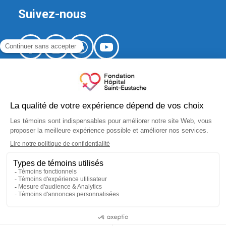
Suivez-nous
520, boulevard Arthur-Sauvé,
local CS-012
Saint-Eustache (Québec) J7R 5B1
fondation.hse@ssss.gouv.qc.ca
450 974-8229
No organisme de bienfaisance :
10183 5445 RR0001