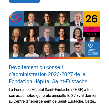
d’amasser un bénéfice net record de 141 796,22 $.
Sous la coprésidence d’honneur de monsieur Benoît
Proulx, maire de la …
Continued
26
Mai
2026
Dévoilement du conseil
d’administration 2026-2027 de la
Fondation Hôpital Saint-Eustache
La Fondation Hôpital Saint-Eustache (FHSE) a tenu
son assemblée générale annuelle le 27 avril dernier
au Centre d’hébergement de Saint-Eustache. Cette
rencontre a notamment permis de faire le point sur