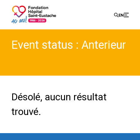
Recherch
EN
Search
Event status :
Anterieur
for:
Désolé, aucun résultat
trouvé.