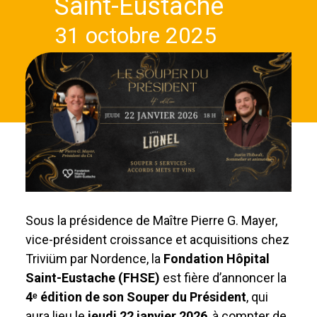
Saint-Eustache
31 octobre 2025
Sous la présidence de Maître Pierre G. Mayer,
vice-président croissance et acquisitions chez
Triviüm par Nordence, la
Fondation Hôpital
Saint-Eustache (FHSE)
est fière d’annoncer la
4
ᵉ
édition de son Souper du Président
, qui
aura lieu le
jeudi 22 janvier 2026
, à compter de