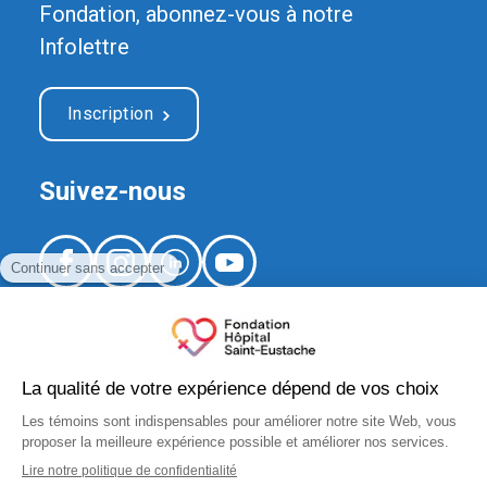
Fondation, abonnez-vous à notre
Infolettre
Inscription
Suivez-nous
520, boulevard Arthur-Sauvé,
local CS-012
Saint-Eustache (Québec) J7R 5B1
fondation.hse@ssss.gouv.qc.ca