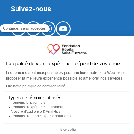
Suivez-nous
520, boulevard Arthur-Sauvé,
local CS-012
Saint-Eustache (Québec) J7R 5B1
fondation.hse@ssss.gouv.qc.ca
450 974-8229
No organisme de bienfaisance :
10183 5445 RR0001