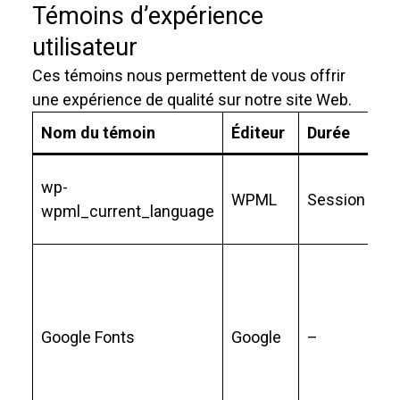
Témoins d’expérience
utilisateur
Ces témoins nous permettent de vous offrir
une expérience de qualité sur notre site Web.
Nom du témoin
Éditeur
Durée
Ut
Mé
wp-
WPML
Session
la
wpml_current_language
ac
Pe
d’
di
Google Fonts
Google
–
po
ca
po