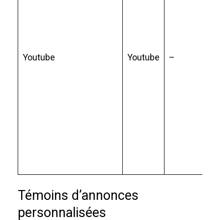
hé
su
Yo
Ce
Youtube
Youtube
–
au
vi
si
vi
de
di
sa
qu
pa
Témoins d’annonces
personnalisées